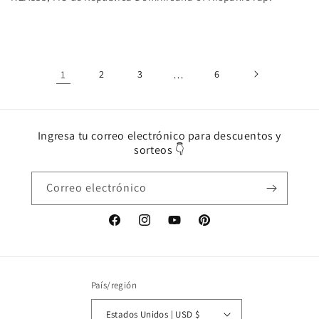
1
2
3
…
6
Ingresa tu correo electrónico para descuentos y
sorteos 👇
Correo electrónico
Facebook
Instagram
YouTube
Pinterest
País/región
Estados Unidos | USD $