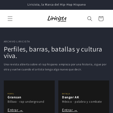
Ir
Liricista, la Marca del Hip-Hop Hispano
directamente
al contenido
Carrito
ARCHIVO LIRICISTA
Perfiles, barras, batallas y cultura
viva.
Una revista abierta sobre el rap hispano: empieza por una historia, sigue por
otra y vuelve cuando el artista tenga algo nuevo que decir.
PERFIL
BATALLA
Gransan
Danger AK
Bilbao · rap underground
México · palabra y combate
Entrar →
Entrar →